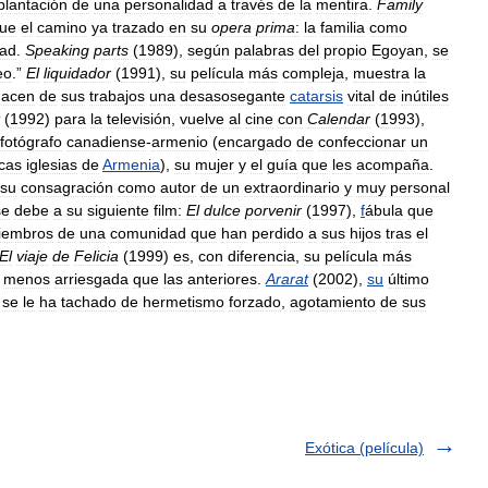
plantación
de
una
personalidad
a
través
de
la
mentira
.
Family
gue
el
camino
ya
trazado
en
su
opera
prima
:
la
familia
como
dad
.
Speaking
parts
(
1989
),
según
palabras
del
propio
Egoyan
,
se
eo
.”
El
liquidador
(
1991
),
su
película
más
compleja
,
muestra
la
hacen
de
sus
trabajos
una
desasosegante
catarsis
vital
de
inútiles
(
1992
)
para
la
televisión
,
vuelve
al
cine
con
Calendar
(
1993
),
fotógrafo
canadiense
-
armenio
(
encargado
de
confeccionar
un
icas
iglesias
de
Armenia
),
su
mujer
y
el
guía
que
les
acompaña
.
su
consagración
como
autor
de
un
extraordinario
y
muy
personal
se
debe
a
su
siguiente
film:
El
dulce
porvenir
(
1997
),
f
ábula
que
iembros
de
una
comunidad
que
han
perdido
a
sus
hijos
tras
el
El
viaje
de
Felicia
(
1999
)
es
,
con
diferencia
,
su
película
más
menos
arriesgada
que
las
anteriores
.
Ararat
(
2002
),
su
último
se
le
ha
tachado
de
hermetismo
forzado
,
agotamiento
de
sus
Exótica (película)