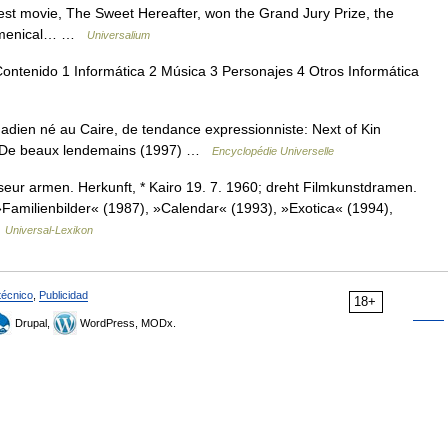
est movie, The Sweet Hereafter, won the Grand Jury Prize, the
Ecumenical… …
Universalium
ontenido 1 Informática 2 Música 3 Personajes 4 Otros Informática
dien né au Caire, de tendance expressionniste: Next of Kin
4), De beaux lendemains (1997) …
Encyclopédie Universelle
ur armen. Herkunft, * Kairo 19. 7. 1960; dreht Filmkunstdramen.
Familienbilder« (1987), »Calendar« (1993), »Exotica« (1994),
…
Universal-Lexikon
técnico
,
Publicidad
18+
Drupal,
WordPress, MODx.