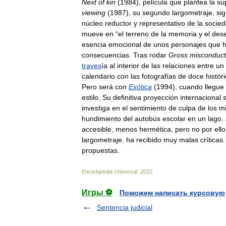
Next
of
kin
(
1984
),
película
que
plantea
la
su
viewing
(
1987
),
su
segundo
largometraje
,
si
núcleo
reductor
y
representativo
de
la
socie
mueve
en
“
el
terreno
de
la
memoria
y
el
des
esencia
emocional
de
unos
personajes
que
consecuencias
.
Tras
rodar
Gross
misconduct
traves
ía
al
interior
de
las
relaciones
entre
un
calendario
con
las
fotografías
de
doce
histór
Pero
será
con
Exótica
(
1994
),
cuando
llegue
estilo
.
Su
definitiva
proyección
internacional
investiga
en
el
sentimiento
de
culpa
de
los
m
hundimiento
del
autobús
escolar
en
un
lago
.
accesible
,
menos
hermética
,
pero
no
por
ello
largometraje
,
ha
recibido
muy
malas
críticas:
propuestas
.
Enciclopedia
Universal
.
2012
.
Игры ⚽
Поможем написать курсовую
Sentencia judicial