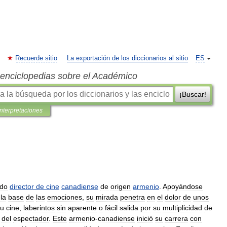
Recuerde sitio
La exportación de los diccionarios al sitio
ES
s enciclopedias sobre el Académico
¡Buscar!
interpretaciones
do
director
de
cine
canadiense
de
origen
armenio
.
Apoyándose
la
base
de
las
emociones
,
su
mirada
penetra
en
el
dolor
de
unos
u
cine
,
laberintos
sin
aparente
o
fácil
salida
por
su
multiplicidad
de
del
espectador
.
Este
armenio
-
canadiense
inició
su
carrera
con