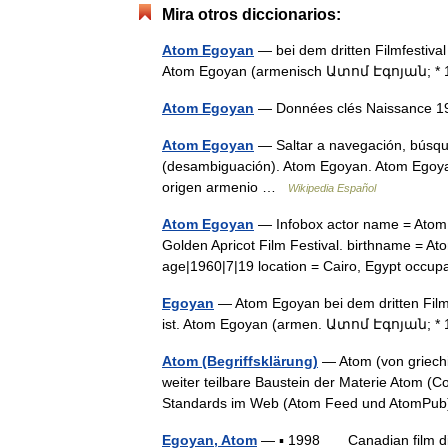
Mira otros diccionarios:
Atom Egoyan
— bei dem dritten Filmfestival
Atom Egoyan (armenisch Ատոմ Էգոյան; * 19
Atom Egoyan
— Données clés Naissance 19
Atom Egoyan
— Saltar a navegación, búsqu
(desambiguación). Atom Egoyan. Atom Egoyan 
origen armenio …
Wikipedia Español
Atom Egoyan
— Infobox actor name = Atom 
Golden Apricot Film Festival. birthname = A
age|1960|7|19 location = Cairo, Egypt occup
Egoyan
— Atom Egoyan bei dem dritten Filmf
ist. Atom Egoyan (armen. Ատոմ Էգոյան; * 1
Atom (Begriffsklärung)
— Atom (von griechis
weiter teilbare Baustein der Materie Atom (C
Standards im Web (Atom Feed und Atom
Egoyan, Atom
— ▪ 1998 Canadian film dire