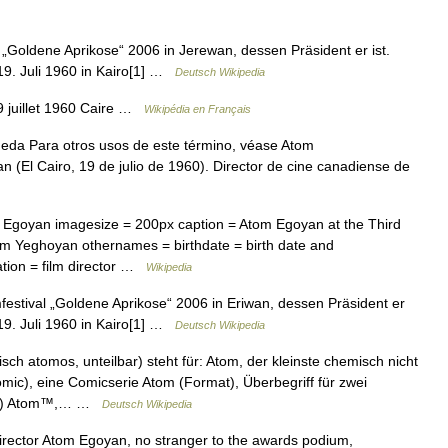
 „Goldene Aprikose“ 2006 in Jerewan, dessen Präsident er ist.
. Juli 1960 in Kairo[1] …
Deutsch Wikipedia
 juillet 1960 Caire …
Wikipédia en Français
eda Para otros usos de este término, véase Atom
(El Cairo, 19 de julio de 1960). Director de cine canadiense de
Egoyan imagesize = 200px caption = Atom Egoyan at the Third
tom Yeghoyan othernames = birthdate = birth date and
ation = film director …
Wikipedia
estival „Goldene Aprikose“ 2006 in Eriwan, dessen Präsident er
9. Juli 1960 in Kairo[1] …
Deutsch Wikipedia
ch atomos, unteilbar) steht für: Atom, der kleinste chemisch nicht
omic), eine Comicserie Atom (Format), Überbegriff für zwei
Pub) Atom™,… …
Deutsch Wikipedia
ctor Atom Egoyan, no stranger to the awards podium,