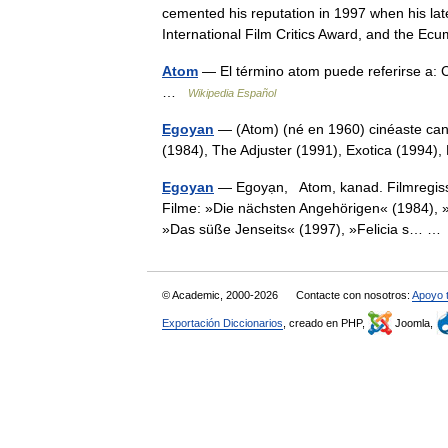
cemented his reputation in 1997 when his lat
International Film Critics Award, and the 
Atom
— El término atom puede referirse a: C
…
Wikipedia Español
Egoyan
— (Atom) (né en 1960) cinéaste cana
(1984), The Adjuster (1991), Exotica (199
Egoyan
— Egoyạn, Atom, kanad. Filmregisse
Filme: »Die nächsten Angehörigen« (1984), »
»Das süße Jenseits« (1997), »Felicia s… 
© Academic, 2000-2026
Contacte con nosotros:
Apoyo 
Exportación Diccionarios
, creado en PHP,
Joomla,