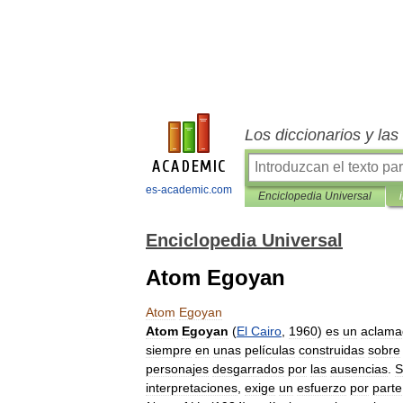
Los diccionarios y la
es-academic.com
Enciclopedia Universal
Enciclopedia Universal
Atom Egoyan
Atom
Egoyan
Atom
Egoyan
(
El
Cairo
,
1960
)
es
un
aclama
siempre
en
unas
películas
construidas
sobre
personajes
desgarrados
por
las
ausencias
.
S
interpretaciones
,
exige
un
esfuerzo
por
parte